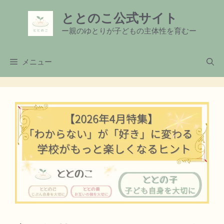
コ
ととのこ公式サイト
ン
テ
ー親のゆとりが子どもの主体性を育むー
ン
ツ
メニュー
へ
ス
キ
ッ
プ