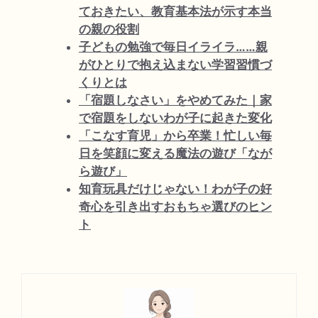
ておきたい、教育基本法が示す本当
の親の役割
子どもの勉強で毎日イライラ……親
がひとりで抱え込まない学習習慣づ
くりとは
「宿題しなさい」をやめてみた｜家
で宿題をしないわが子に起きた変化
「こなす育児」から卒業！忙しい毎
日を笑顔に変える魔法の遊び「なが
ら遊び」
知育玩具だけじゃない！わが子の好
奇心を引き出すおもちゃ選びのヒン
ト