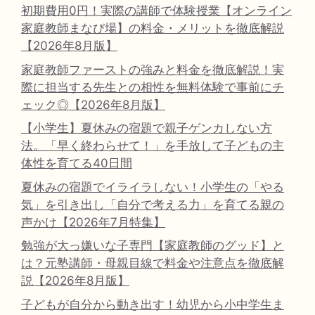
初期費用0円！実際の講師で体験授業【オンライン
家庭教師まなび場】の料金・メリットを徹底解説
【2026年8月版】
家庭教師ファーストの強みと料金を徹底解説！実
際に担当する先生との相性を無料体験で事前にチ
ェック◎【2026年8月版】
【小学生】夏休みの宿題で親子ゲンカしない方
法。「早く終わらせて！」を手放して子どもの主
体性を育てる40日間
夏休みの宿題でイライラしない！小学生の「やる
気」を引き出し「自分で考える力」を育てる親の
声かけ【2026年7月特集】
勉強が大っ嫌いな子専門【家庭教師のグッド】と
は？元塾講師・母親目線で料金や注意点を徹底解
説【2026年8月版】
子どもが自分から動き出す！幼児から小中学生ま