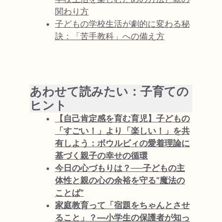
関わり方
子どもの学校生活が劇的に変わる秘
訣：「苦手教科」への備え方
あわせて読みたい：子育ての
ヒント
【自己肯定感を育む育児】子どもの
「すごい！」より「楽しい！」を共
有しよう：ボウルビィの愛着理論に
基づく親子の幸せの循環
今日の心づもりは？──子どもの主
体性と親の心の余裕を守る“魔法の
ことば”
家庭教育って「宿題をちゃんとさせ
ること」？—小学生の保護者が知っ