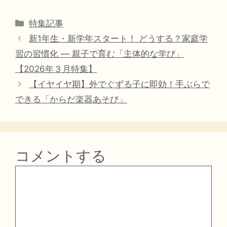
カ
特集記事
テ
新1年生・新学年スタート！ どうする？家庭学
ゴ
習の習慣化 — 親子で育む「主体的な学び」
リ
【2026年３月特集】
ー
【イヤイヤ期】外でぐずる子に即効！手ぶらで
できる「からだ楽器あそび」
コメントする
コ
メ
ン
ト