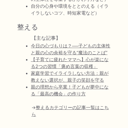
自分の心身や環境をととのえる（イラ
イラしないコツ、時短家電など）
整える
【主な記事】
今日の心づもりは？──子どもの主体性
と親の心の余裕を守る“魔法のことば”
【子育てに疲れたママへ】心が楽にな
る2つの習慣「褒め言葉の収穫」
家庭学習でイライラしない方法：親が
教えない選択が、親子の笑顔を守る
親の理想から卒業！子どもが夢中にな
る「最高の機会」の作り方
→
整えるカテゴリーの記事一覧はこち
ら