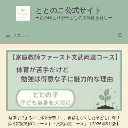
コ
ととのこ公式サイト
ン
テ
ー親のゆとりが子どもの主体性を育むー
ン
ツ
メニュー
へ
ス
キ
ッ
プ
勉強はできるのに体育が苦手…。自信をなくした子どもに寄り
添う家庭教師ファースト「文武両道コース」【2026年8月版】