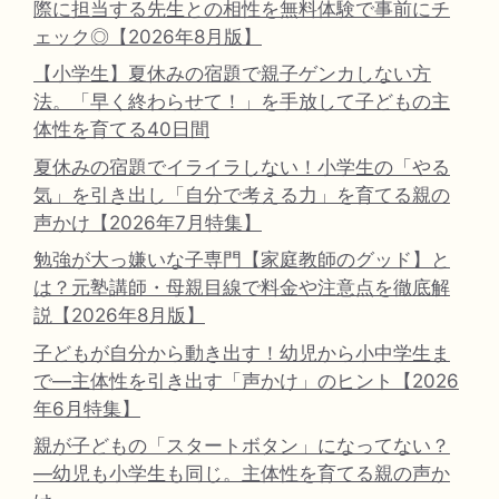
際に担当する先生との相性を無料体験で事前にチ
ェック◎【2026年8月版】
【小学生】夏休みの宿題で親子ゲンカしない方
法。「早く終わらせて！」を手放して子どもの主
体性を育てる40日間
夏休みの宿題でイライラしない！小学生の「やる
気」を引き出し「自分で考える力」を育てる親の
声かけ【2026年7月特集】
勉強が大っ嫌いな子専門【家庭教師のグッド】と
は？元塾講師・母親目線で料金や注意点を徹底解
説【2026年8月版】
子どもが自分から動き出す！幼児から小中学生ま
で―主体性を引き出す「声かけ」のヒント【2026
年6月特集】
親が子どもの「スタートボタン」になってない？
―幼児も小学生も同じ。主体性を育てる親の声か