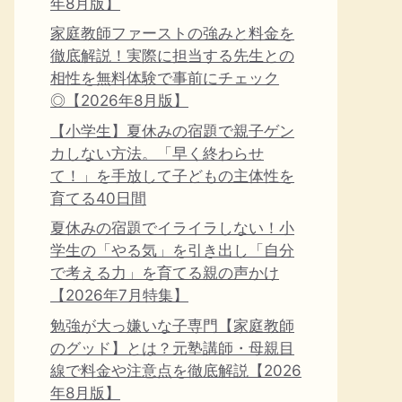
年8月版】
家庭教師ファーストの強みと料金を
徹底解説！実際に担当する先生との
相性を無料体験で事前にチェック
◎【2026年8月版】
【小学生】夏休みの宿題で親子ゲン
カしない方法。「早く終わらせ
て！」を手放して子どもの主体性を
育てる40日間
夏休みの宿題でイライラしない！小
学生の「やる気」を引き出し「自分
で考える力」を育てる親の声かけ
【2026年7月特集】
勉強が大っ嫌いな子専門【家庭教師
のグッド】とは？元塾講師・母親目
線で料金や注意点を徹底解説【2026
年8月版】