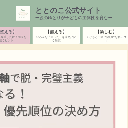
ととのこ公式サイト
ー親のゆとりが子どもの主体性を育むー
整える】
【備える】
【楽しむ】
を尊重した親子関係を
いろんな「困った」を未然に防
子どもと一緒に笑顔になれるコ
築くヒント
ぐ知恵
ツ