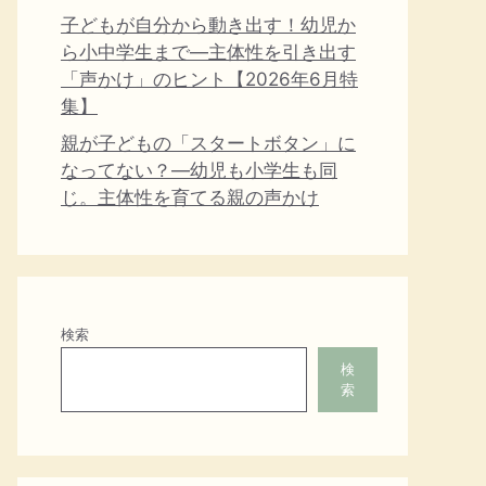
子どもが自分から動き出す！幼児か
ら小中学生まで―主体性を引き出す
「声かけ」のヒント【2026年6月特
集】
親が子どもの「スタートボタン」に
なってない？―幼児も小学生も同
じ。主体性を育てる親の声かけ
検索
検
索