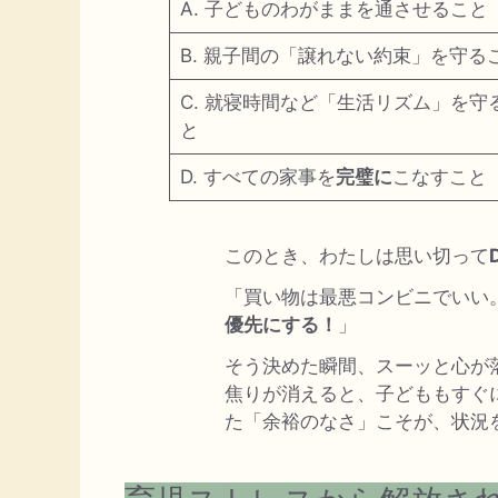
A. 子どものわがままを通させること
B. 親子間の「譲れない約束」を守る
C. 就寝時間など「生活リズム」を守
と
D. すべての家事を
完璧に
こなすこと
このとき、わたしは思い切って
「買い物は最悪コンビニでいい
優先にする！
」
そう決めた瞬間、スーッと心が
焦りが消えると、子どももすぐ
た「余裕のなさ」こそが、状況