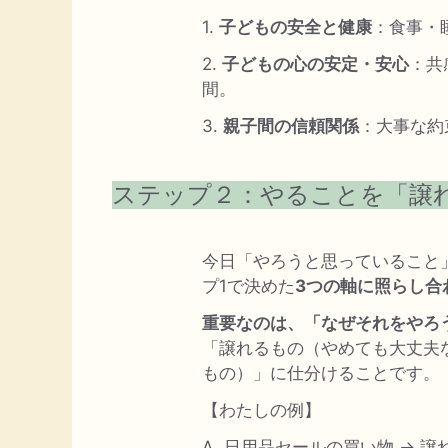
1.
子どもの安全と健康
：食事・
2.
子どもの心の安定・安心
：共
間。
3.
親子間の信頼関係
：大事な約
ステップ２：やることを「譲
今日「やろうと思っていること
プ1で決めた
3つの軸に照らし合
重要なのは、「なぜそれをやろ
「譲れるもの（やめても大丈夫
もの）」に仕分けることです。
【わたしの例】
A. 日用品セールの買い物 →