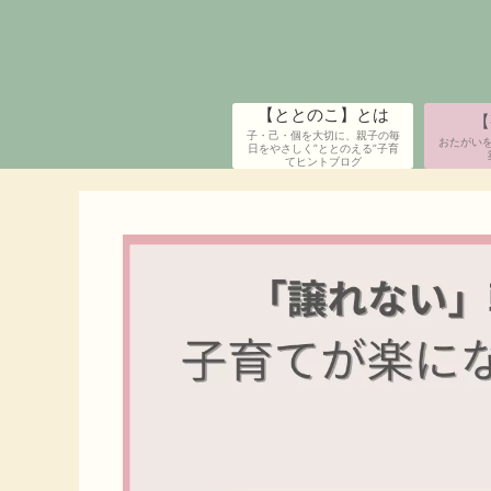
コ
ン
テ
ン
【ととのこ】とは
【
ツ
子・己・個を大切に、親子の毎
おたがい
へ
日をやさしく”ととのえる”子育
てヒントブログ
ス
キ
ッ
プ