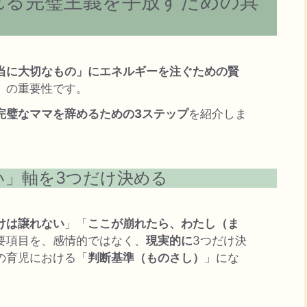
れる完璧主義を手放すための具
当に大切なもの」にエネルギーを注ぐための賢
」の重要性です。
完璧なママを辞めるための3ステップ
を紹介しま
い」軸を3つだけ決める
けは譲れない
」「
ここが崩れたら、わたし（ま
要項目を、感情的ではなく、
現実的に
3つだけ決
の育児における「
判断基準（ものさし）
」にな