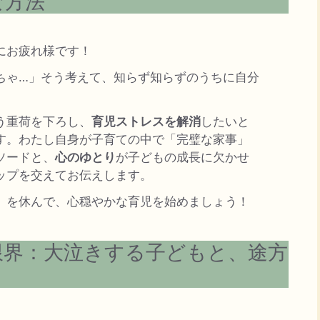
な方法
にお疲れ様です！
ちゃ…」そう考えて、知らず知らずのうちに自分
う重荷を下ろし、
育児ストレスを解消
したいと
す。わたし自身が子育ての中で「完璧な家事」
ソードと、
心のゆとり
が子どもの成長に欠かせ
ップを交えてお伝えします。
」を休んで、心穏やかな育児を始めましょう！
限界：大泣きする子どもと、途方